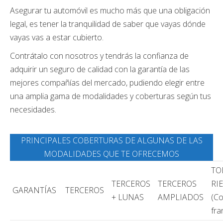
Asegurar tu automóvil es mucho más que una obligación
legal, es tener la tranquilidad de saber que vayas dónde
vayas vas a estar cubierto.
Contrátalo con nosotros y tendrás la confianza de
adquirir un seguro de calidad con la garantía de las
mejores compañías del mercado, pudiendo elegir entre
una amplia gama de modalidades y coberturas según tus
necesidades.
PRINCIPALES COBERTURAS DE ALGUNAS DE LAS
MODALIDADES QUE TE OFRECEMOS
TO
TERCEROS
TERCEROS
RI
GARANTÍAS
TERCEROS
+ LUNAS
AMPLIADOS
(Co
fra