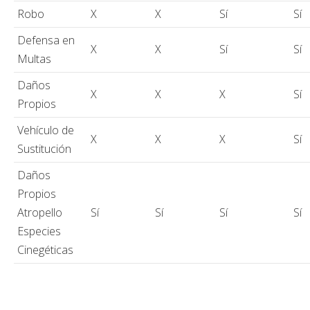
Robo
X
X
Sí
Sí
Defensa en
X
X
Sí
Sí
Multas
Daños
X
X
X
Sí
Propios
Vehículo de
X
X
X
Sí
Sustitución
Daños
Propios
Atropello
Sí
Sí
Sí
Sí
Especies
Cinegéticas