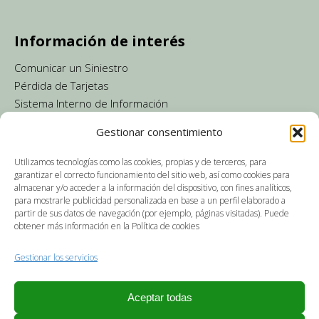
Información de interés
Comunicar un Siniestro
Pérdida de Tarjetas
Sistema Interno de Información
Gobierno Corporativo y Política de Remuneraciones
Gestionar consentimiento
Consejos de seguridad
Cumplimiento Normativo
Utilizamos tecnologías como las cookies, propias y de terceros, para
Contacto
garantizar el correcto funcionamiento del sitio web, así como cookies para
almacenar y/o acceder a la información del dispositivo, con fines analíticos,
Protección de Datos
para mostrarle publicidad personalizada en base a un perfil elaborado a
Política de Cookies
partir de sus datos de navegación (por ejemplo, páginas visitadas). Puede
obtener más información en la Política de cookies
Política de Privacidad de la Web
Aviso Legal
Gestionar los servicios
Tablón de anuncios
Aceptar todas
Accesibilidad